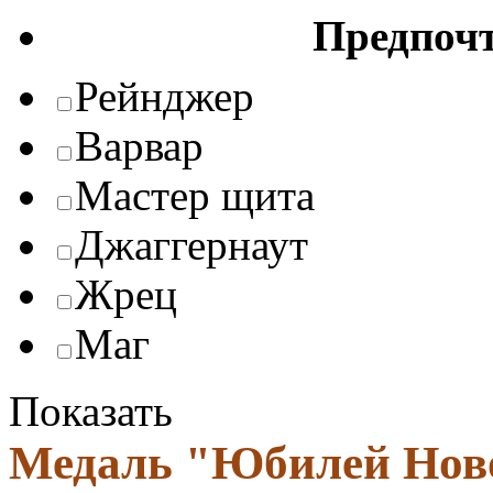
Предпоч
Рейнджер
Варвар
Мастер щита
Джаггернаут
Жрец
Маг
Показать
Медаль "Юбилей Нов