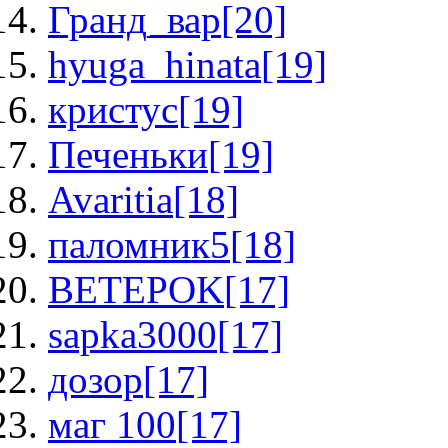
Гранд_вар
[20]
hyuga_hinata
[19]
кристус
[19]
Печеньки
[19]
Avaritia
[18]
паломник5
[18]
BETEPOK
[17]
sapka3000
[17]
дозор
[17]
маг 100
[17]