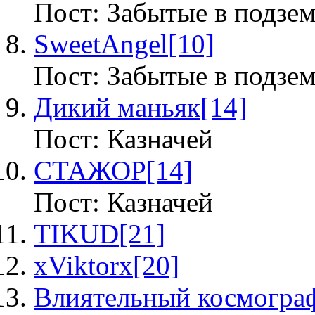
Пост: Забытые в подзе
SweetAngel
[10]
Пост: Забытые в подзе
Дикий маньяк
[14]
Пост: Казначей
СТАЖОР
[14]
Пост: Казначей
TIKUD
[21]
xViktorx
[20]
Влиятельный космогра