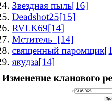
Звездная пыль
[16]
Deadshot25
[15]
RVLK69
[14]
Мститель_
[14]
священный паромщик
[
якудза
[14]
Изменение кланового р
с