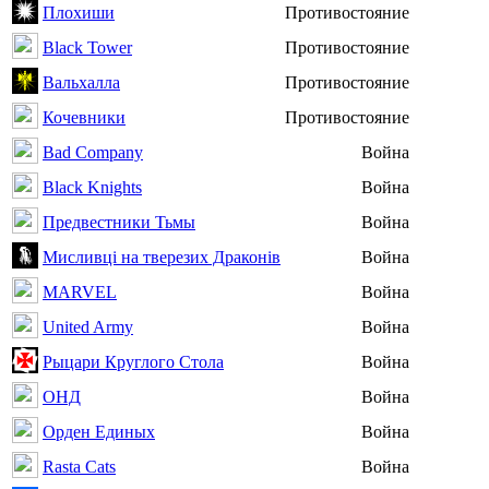
Плохиши
Противостояние
Black Tower
Противостояние
Вальхалла
Противостояние
Кочевники
Противостояние
Bad Company
Война
Black Knights
Война
Предвестники Тьмы
Война
Мисливці на тверезих Драконів
Война
MARVEL
Война
United Army
Война
Рыцари Круглого Стола
Война
ОНД
Война
Орден Единых
Война
Rasta Cats
Война