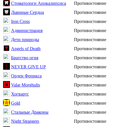
Стоматологи Апокалипсиса
Противостояние
Львиные Сердца
Противостояние
Iron Cross
Противостояние
Администрация
Противостояние
Дети природы
Противостояние
Angels of Death
Противостояние
Братство огня
Противостояние
NEVER GIVE UP
Противостояние
Орден Феникса
Противостояние
Valar Morghulis
Противостояние
Хогвартс
Противостояние
Gold
Противостояние
Стальные Драконы
Противостояние
Night Strangers
Противостояние