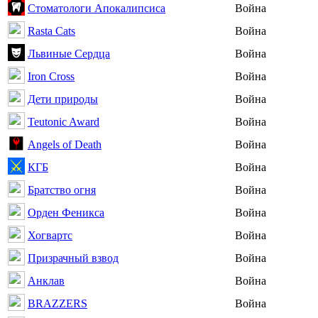
Стоматологи Апокалипсиса
Война
Rasta Cats
Война
Львиные Сердца
Война
Iron Cross
Война
Дети природы
Война
Teutonic Award
Война
Angels of Death
Война
КГБ
Война
Братство огня
Война
Орден Феникса
Война
Хогвартс
Война
Призрачный взвод
Война
Анклав
Война
BRAZZERS
Война