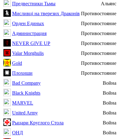
Предвестники Тьмы
Альянс
Мисливці на тверезих Драконів
Противостояние
Орден Единых
Противостояние
Администрация
Противостояние
NEVER GIVE UP
Противостояние
Valar Morghulis
Противостояние
Gold
Противостояние
Плохиши
Противостояние
Bad Company
Война
Black Knights
Война
MARVEL
Война
United Army
Война
Рыцари Круглого Стола
Война
ОНД
Война