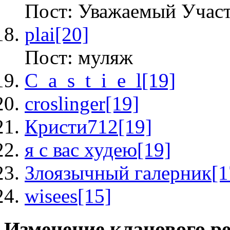
Пост: Уважаемый Учас
plai
[20]
Пост: муляж
C_a_s_t_i_e_l
[19]
croslinger
[19]
Кристи712
[19]
я с вас худею
[19]
Злоязычный галерник
[1
wisees
[15]
Изменение кланового р