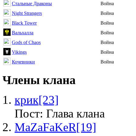
Стальные Драконы
Война
Night Strangers
Война
Black Tower
Война
Вальхалла
Война
Gods of Chaos
Война
Vikings
Война
Кочевники
Война
Члены клана
крик
[23]
Пост: Глава клана
MaZaFaKeR
[19]