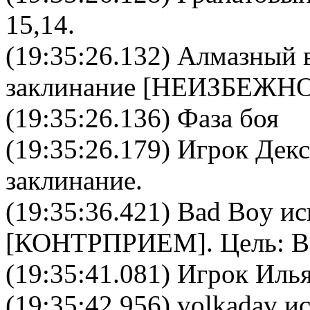
15,14.
(19:35:26.132)
Алмазный 
заклинание [
НЕИЗБЕЖН
(19:35:26.136) Фаза боя
(19:35:26.179) Игрок Декс
заклинание.
(19:35:36.421)
Bad Boy
ис
[
КОНТРПРИЕМ
]. Цель:
B
(19:35:41.081) Игрок Иль
(19:35:42.956)
volkadav
ис