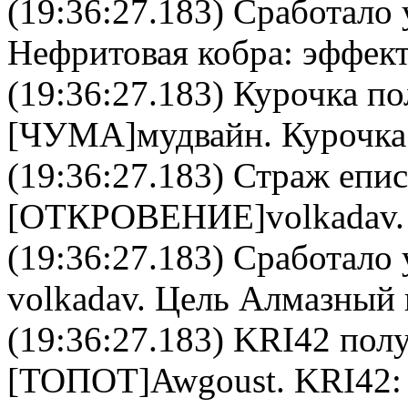
(19:36:27.183) Сработало 
Нефритовая кобра
: эффект
(19:36:27.183)
Курочка
по
[ЧУМА]
мудвайн
.
Курочка
(19:36:27.183)
Страж епис
[ОТКРОВЕНИЕ]
volkadav
(19:36:27.183) Сработало 
volkadav
. Цель
Алмазный 
(19:36:27.183)
KRI42
полу
[ТОПОТ]
Awgoust
.
KRI42
: