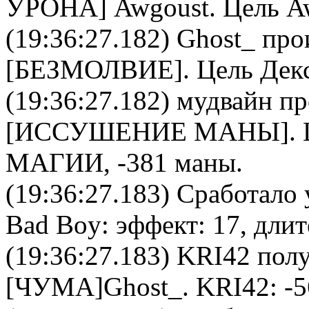
УРОНА
]
Awgoust
. Цель
A
(19:36:27.182)
Ghost_
прои
[
БЕЗМОЛВИЕ
]. Цель
Дек
(19:36:27.182)
мудвайн
пр
[
ИССУШЕНИЕ МАНЫ
].
МАГИИ, -381 маны.
(19:36:27.183) Сработало 
Bad Boy
: эффект: 17, дли
(19:36:27.183)
KRI42
полу
[ЧУМА]
Ghost_
.
KRI42
: -