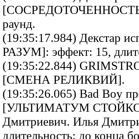
[
CОСРЕДОТОЧЕННОСТ
раунд.
(19:35:17.984)
Декстар
исп
РАЗУМ
]: эффект: 15, дли
(19:35:22.844)
GRIMSTR
[
СМЕНА РЕЛИКВИЙ
].
(19:35:26.065)
Bad Boy
пр
[
УЛЬТИМАТУМ СТОЙК
Дмитриевич
.
Илья Дмитр
длительность: до конца б