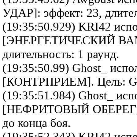
УДАР
]: эффект: 23, длите
(19:35:50.929)
KRI42
испо
[
ЭНЕРГЕТИЧЕСКИЙ В
длительность: 1 раунд.
(19:35:50.99)
Ghost_
испол
[
КОНТРПРИЕМ
]. Цель:
G
(19:35:51.984)
Ghost_
испо
[
НЕФРИТОВЫЙ ОБЕРЕГ
до конца боя.
(19:35:52.343)
KRI42
испо