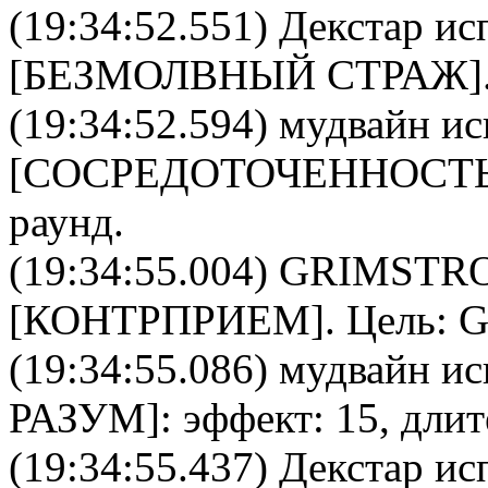
(19:34:52.551)
Декстар
исп
[
БЕЗМОЛВНЫЙ СТРАЖ
]
(19:34:52.594)
мудвайн
ис
[
CОСРЕДОТОЧЕННОСТ
раунд.
(19:34:55.004)
GRIMSTR
[
КОНТРПРИЕМ
]. Цель:
G
(19:34:55.086)
мудвайн
ис
РАЗУМ
]: эффект: 15, дли
(19:34:55.437)
Декстар
исп