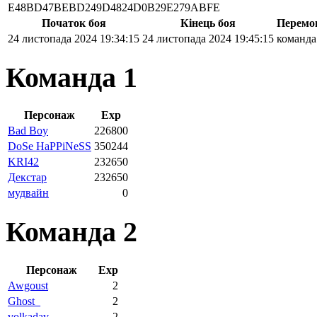
E48BD47BEBD249D4824D0B29E279ABFE
Початок боя
Кінець боя
Перемо
24 листопада 2024 19:34:15
24 листопада 2024 19:45:15
команда
Команда 1
Персонаж
Exp
Bad Boy
226800
DoSe HaPPiNeSS
350244
KRI42
232650
Декстар
232650
мудвайн
0
Команда 2
Персонаж
Exp
Awgoust
2
Ghost_
2
volkadav
2