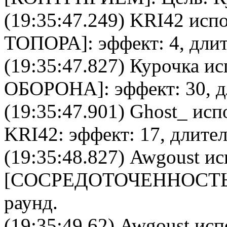
(19:35:47.249)
KRI42
испо
ТОПОРА
]: эффект: 4, дли
(19:35:47.827)
Курочка
ис
ОБОРОНА
]: эффект: 30, 
(19:35:47.901)
Ghost_
испо
KRI42
: эффект: 17, длите
(19:35:48.827)
Awgoust
ис
[
CОСРЕДОТОЧЕННОСТ
раунд.
(19:35:49.62)
Awgoust
испо