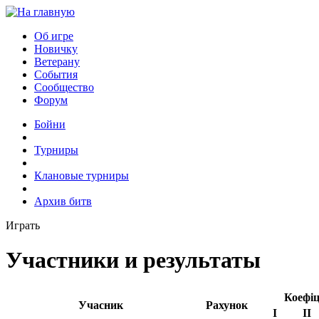
Об игре
Новичку
Ветерану
События
Сообщество
Форум
Бойни
Турниры
Клановые турниры
Архив битв
Играть
Участники и результаты
Коефіц
Учасник
Рахунок
I
II