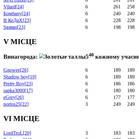
Vilard
[24]
6
261
258
Бомбану
[24]
6
240
240
В КеДаХ
[23]
6
228
228
Sвяtян
[23]
6
198
198
V МІСЦЕ
40
Винагорода:
5
кожному учасник
Gnowee
[26]
6
189
189
Shadow boy
[19]
6
189
189
Pretty Boy
[23]
6
186
186
sapka3000
[17]
6
180
180
eGrey
[26]
6
177
177
portos25
[22]
3
249
249
VI МІСЦЕ
LordTroL
[20]
3
183
183