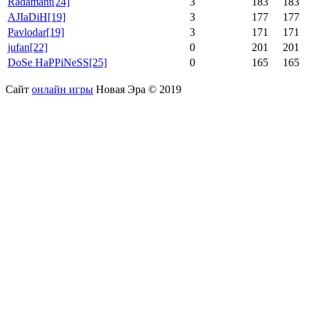
Radamant
[24]
3
183
183
AJIaDiH
[19]
3
177
177
Pavlodar
[19]
3
171
171
jufan
[22]
0
201
201
DoSe HaPPiNeSS
[25]
0
165
165
Сайт
онлайн игры
Новая Эра © 2019