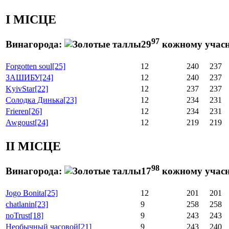
I МІСЦЕ
97
Винагорода:
29
кожному учас
Forgotten soul
[25]
12
240
237
ЗАШИБУ
[24]
12
240
237
KyivStar
[22]
12
237
237
Солодка Динька
[23]
12
234
231
Frieren
[26]
12
234
231
Awgoust
[24]
12
219
219
II МІСЦЕ
98
Винагорода:
17
кожному учас
Jogo Bonita
[25]
12
201
201
chatlanin
[23]
9
258
258
noTrust
[18]
9
243
243
Необычный часовой
[21]
9
243
240