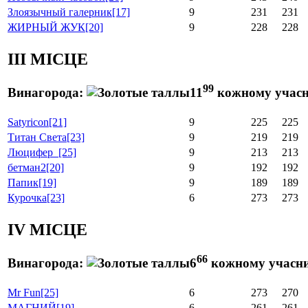
Злоязычный галерник
[17]
9
231
231
ЖИРНЫЙ ЖУК
[20]
9
228
228
III МІСЦЕ
99
Винагорода:
11
кожному учас
Satyricon
[21]
9
225
225
Титан Света
[23]
9
219
219
Люцифер_
[25]
9
213
213
бетман2
[20]
9
192
192
Папик
[19]
9
189
189
Курочка
[23]
6
273
273
IV МІСЦЕ
66
Винагорода:
6
кожному учасник
Mr Fun
[25]
6
273
270
МАГНИЙ
[19]
6
261
261