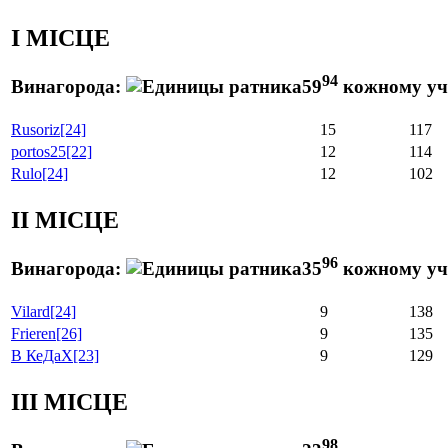
I МІСЦЕ
94
Винагорода:
59
кожному уч
Rusoriz
[24]
15
117
portos25
[22]
12
114
Rulo
[24]
12
102
II МІСЦЕ
96
Винагорода:
35
кожному уч
Vilard
[24]
9
138
Frieren
[26]
9
135
В КеДаХ
[23]
9
129
III МІСЦЕ
98