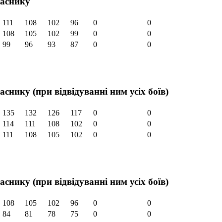
аснику
111
108
102
96
0
0
108
105
102
99
0
0
99
96
93
87
0
0
снику (при відвідуванні ним усіх боїв)
135
132
126
117
0
0
114
111
108
102
0
0
111
108
105
102
0
0
снику (при відвідуванні ним усіх боїв)
108
105
102
96
0
0
84
81
78
75
0
0