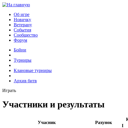
Об игре
Новичку
Ветерану
События
Сообщество
Форум
Бойни
Турниры
Клановые турниры
Архив битв
Играть
Участники и результаты
Учасник
Рахунок
I