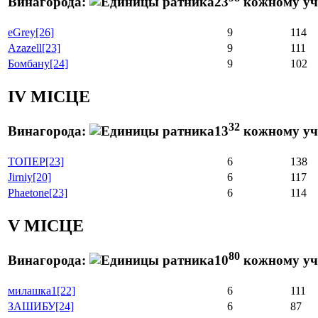
Винагорода:
23
кожному уч
eGrey
[26]
9
114
Azazell
[23]
9
111
Бомбану
[24]
9
102
IV МІСЦЕ
32
Винагорода:
13
кожному уча
ТОПЕР
[23]
6
138
Jirniy
[20]
6
117
Phaetone
[23]
6
114
V МІСЦЕ
80
Винагорода:
10
кожному уча
милашка1
[22]
6
111
ЗАШИБУ
[24]
6
87