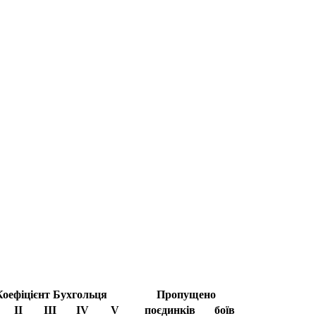
Коефіцієнт Бухгольця
Пропущено
II
III
IV
V
поєдинків
боїв